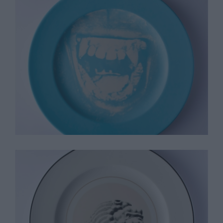
John Baldessarri
Lynn Davis