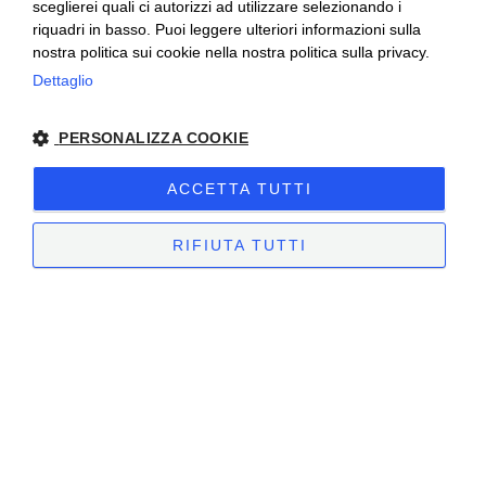
sceglierei quali ci autorizzi ad utilizzare selezionando i
riquadri in basso. Puoi leggere ulteriori informazioni sulla
nostra politica sui cookie nella nostra politica sulla privacy.
Ceretto Aziende Vitivinicole S.r.l. | Strada
Dettaglio
Provinciale Alba/Barolo | Località San
PERSONALIZZA COOKIE
Cassiano, 34 | 12051 Alba (CN) | Tel.
+39.0173.282582 |
ceretto@ceretto.com
ACCETTA TUTTI
Visite: Tel. +39 0173 268033 |
visit@ceretto.com
RIFIUTA TUTTI
Note legali
|
Cookie policy
|
Privacy policy
|
Codice etico - Legge 231
|
Whistleblowing
STRETTAMENTE NECESSARI
PERFORMANCE
TARGETING
FUNZIONALITÀ
NON CLASSIFICATI
Sito creato da
etinet.it