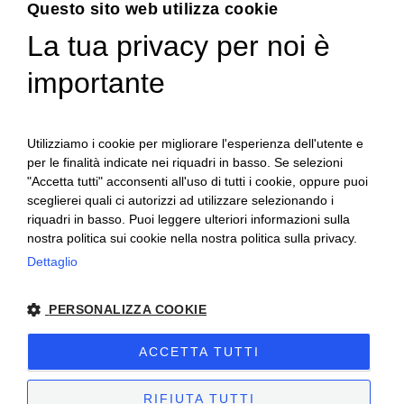
Questo sito web utilizza cookie
La tua privacy per noi è
ENGLISH
importante
ITALIAN
Utilizziamo i cookie per migliorare l'esperienza dell'utente e
per le finalità indicate nei riquadri in basso. Se selezioni
"Accetta tutti" acconsenti all'uso di tutti i cookie, oppure puoi
sceglierei quali ci autorizzi ad utilizzare selezionando i
riquadri in basso. Puoi leggere ulteriori informazioni sulla
nostra politica sui cookie nella nostra politica sulla privacy.
Ceretto Aziende Vitivinicole S.r.l. | Strada
Dettaglio
Provinciale Alba/Barolo | Località San
PERSONALIZZA COOKIE
Cassiano, 34 | 12051 Alba (CN) | Tel.
+39.0173.282582 |
ceretto@ceretto.com
ACCETTA TUTTI
Visite: Tel. +39 0173 268033 |
visit@ceretto.com
RIFIUTA TUTTI