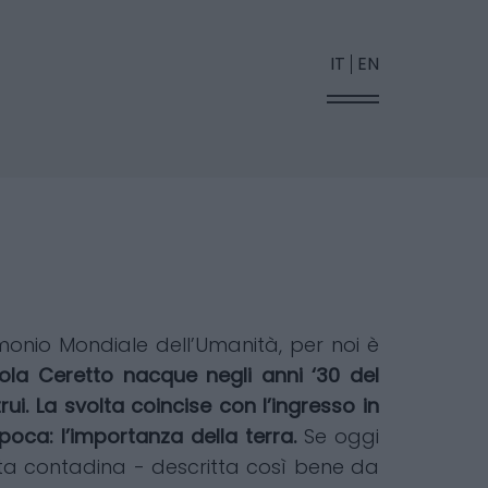
IT
EN
monio Mondiale dell’Umanità, per noi è
cola Ceretto nacque negli anni ‘30 del
i. La svolta coincise con l’ingresso in
poca: l’importanza della terra.
Se oggi
ita contadina - descritta così bene da