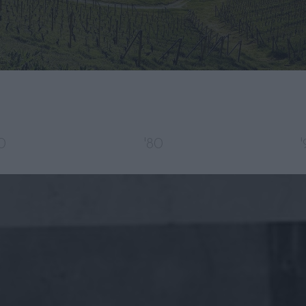
0
'80