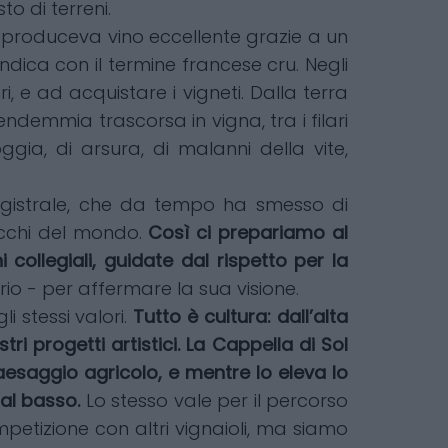
o di terreni.
 produceva vino eccellente grazie a un
ndica con il termine francese cru. Negli
, e ad acquistare i vigneti. Dalla terra
ndemmia trascorsa in vigna, tra i filari
ia, di arsura, di malanni della vite,
magistrale, che da tempo ha smesso di
occhi del mondo.
Così ci prepariamo al
collegiali, guidate dal rispetto per la
orio - per affermare la sua visione.
i stessi valori.
Tutto è cultura: dall’alta
i progetti artistici. La Cappella di Sol
paesaggio agricolo, e mentre lo eleva lo
al basso.
Lo stesso vale per il percorso
mpetizione con altri vignaioli, ma siamo