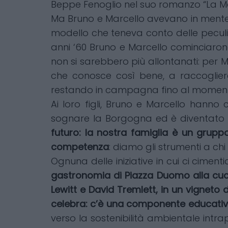
Beppe Fenoglio nel suo romanzo “La Malo
Ma Bruno e Marcello avevano in mente 
modello che teneva conto delle peculiar
anni ‘60 Bruno e Marcello cominciarono 
non si sarebbero più allontanati: per M
che conosce così bene, a raccogliere
restando in campagna fino al momento d
Ai loro figli, Bruno e Marcello hann
sognare la Borgogna ed è diventato a
futuro: la nostra famiglia è un gruppo
competenza
: diamo gli strumenti a chi
Ognuna delle iniziative in cui ci cimen
gastronomia di Piazza Duomo alla cucina
Lewitt e David Tremlett, in un vigneto 
celebra: c’è una componente educativ
verso la sostenibilità ambientale intra