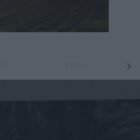
'90
2000