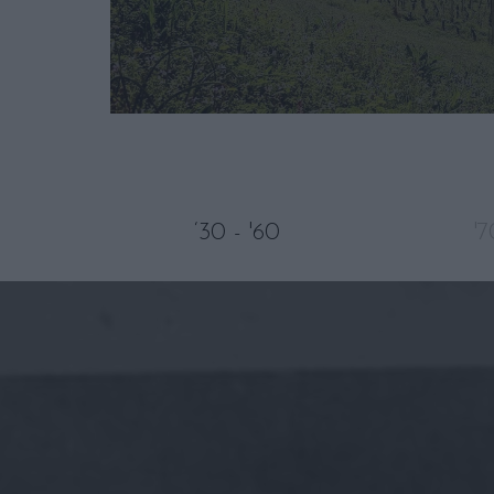
‘30 - '60
'7