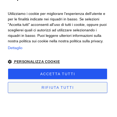
Utilizziamo i cookie per migliorare l'esperienza dell'utente e
per le finalità indicate nei riquadri in basso. Se selezioni
"Accetta tutti" acconsenti all'uso di tutti i cookie, oppure puoi
sceglierei quali ci autorizzi ad utilizzare selezionando i
riquadri in basso. Puoi leggere ulteriori informazioni sulla
nostra politica sui cookie nella nostra politica sulla privacy.
Ceretto Aziende Vitivinicole S.r.l. | Strada
Dettaglio
Provinciale Alba/Barolo | Località San
PERSONALIZZA COOKIE
Cassiano, 34 | 12051 Alba (CN) | Tel.
+39.0173.282582 |
ceretto@ceretto.com
ACCETTA TUTTI
Visite: Tel. +39 0173 268033 |
visit@ceretto.com
RIFIUTA TUTTI
Note legali
|
Cookie policy
|
Privacy policy
|
Codice etico - Legge 231
|
Whistleblowing
STRETTAMENTE NECESSARI
PERFORMANCE
TARGETING