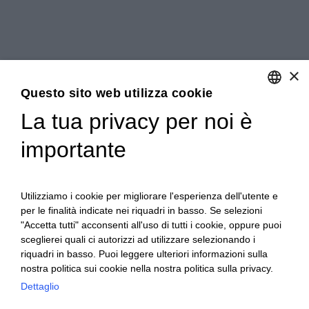
×
Questo sito web utilizza cookie
La tua privacy per noi è
ENGLISH
importante
ITALIAN
Utilizziamo i cookie per migliorare l'esperienza dell'utente e
per le finalità indicate nei riquadri in basso. Se selezioni
"Accetta tutti" acconsenti all'uso di tutti i cookie, oppure puoi
sceglierei quali ci autorizzi ad utilizzare selezionando i
riquadri in basso. Puoi leggere ulteriori informazioni sulla
nostra politica sui cookie nella nostra politica sulla privacy.
Ceretto Aziende Vitivinicole S.r.l. | Strada
Dettaglio
Provinciale Alba/Barolo | Località San