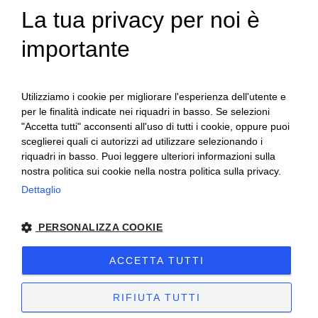
La tua privacy per noi è
ENGLISH
importante
ITALIAN
Utilizziamo i cookie per migliorare l'esperienza dell'utente e
per le finalità indicate nei riquadri in basso. Se selezioni
"Accetta tutti" acconsenti all'uso di tutti i cookie, oppure puoi
sceglierei quali ci autorizzi ad utilizzare selezionando i
riquadri in basso. Puoi leggere ulteriori informazioni sulla
nostra politica sui cookie nella nostra politica sulla privacy.
Ceretto Aziende Vitivinicole S.r.l. | Strada
Dettaglio
Provinciale Alba/Barolo | Località San
PERSONALIZZA COOKIE
Cassiano, 34 | 12051 Alba (CN) | Tel.
+39.0173.282582 |
ceretto@ceretto.com
ACCETTA TUTTI
Visite: Tel. +39 0173 268033 |
visit@ceretto.com
RIFIUTA TUTTI