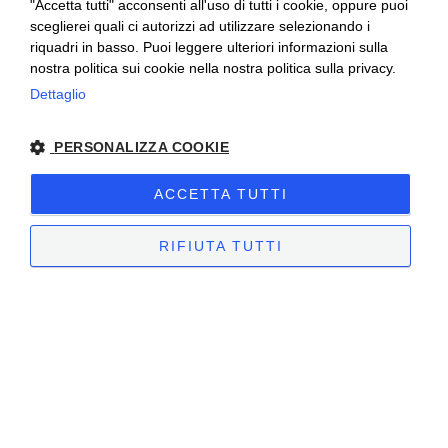
"Accetta tutti" acconsenti all'uso di tutti i cookie, oppure puoi
sceglierei quali ci autorizzi ad utilizzare selezionando i
riquadri in basso. Puoi leggere ulteriori informazioni sulla
nostra politica sui cookie nella nostra politica sulla privacy.
Ceretto Aziende Vitivinicole S.r.l. | Strada
Dettaglio
Provinciale Alba/Barolo | Località San
PERSONALIZZA COOKIE
Cassiano, 34 | 12051 Alba (CN) | Tel.
+39.0173.282582 |
ceretto@ceretto.com
ACCETTA TUTTI
Visite: Tel. +39 0173 268033 |
visit@ceretto.com
RIFIUTA TUTTI
Note legali
|
Cookie policy
|
Privacy policy
|
Codice etico - Legge 231
|
Whistleblowing
STRETTAMENTE NECESSARI
PERFORMANCE
TARGETING
FUNZIONALITÀ
NON CLASSIFICATI
Sito creato da
etinet.it