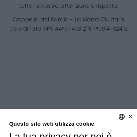
tutta la nostra attenzione e rispetto.
Cappella del Barolo - La Morra CN, Italia
Coordinate GPS 44°37'41.312"N 7°56'41.824"E
;
×
Questo sito web utilizza cookie
La tua privacy per noi è
ENGLISH