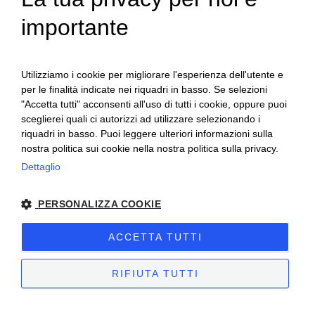
importante
ITALIAN
Utilizziamo i cookie per migliorare l'esperienza dell'utente e
per le finalità indicate nei riquadri in basso. Se selezioni
"Accetta tutti" acconsenti all'uso di tutti i cookie, oppure puoi
sceglierei quali ci autorizzi ad utilizzare selezionando i
riquadri in basso. Puoi leggere ulteriori informazioni sulla
nostra politica sui cookie nella nostra politica sulla privacy.
Ceretto Aziende Vitivinicole S.r.l. | Strada
Dettaglio
Provinciale Alba/Barolo | Località San
PERSONALIZZA COOKIE
Cassiano, 34 | 12051 Alba (CN) | Tel.
+39.0173.282582 |
ceretto@ceretto.com
ACCETTA TUTTI
Visite: Tel. +39 0173 268033 |
visit@ceretto.com
RIFIUTA TUTTI
Note legali
|
Cookie policy
|
Privacy policy
|