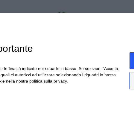
portante
r le finalità indicate nei riquadri in basso. Se selezioni "Accetta
i quali ci autorizzi ad utilizzare selezionando i riquadri in basso.
ie nella nostra politica sulla privacy.
da Provinciale Alba/Barolo | Località San Cassiano, 34
ceretto@ceretto.com
Visite: Tel. +39 0173 268033 |
visit@ceretto.com
ie policy
|
Privacy policy
|
Codice etico - Legge 23
TARGETING
FUNZIONALITÀ
NON CLASSIFICA