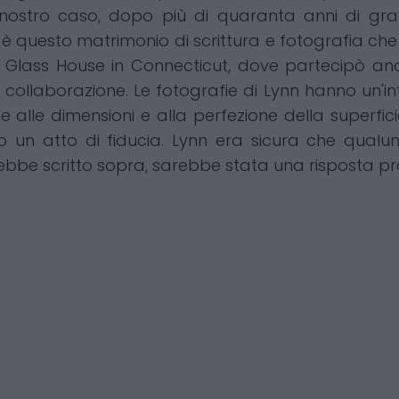
l nostro caso, dopo più di quaranta anni di gr
to è questo matrimonio di scrittura e fotografia c
’s Glass House in Connecticut, dove partecipò anc
a collaborazione. Le fotografie di Lynn hanno un'i
alle dimensioni e alla perfezione della superfici
to un atto di fiducia. Lynn era sicura che qual
rebbe scritto sopra, sarebbe stata una risposta p