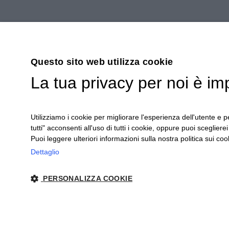
Questo sito web utilizza cookie
La tua privacy per noi è im
Utilizziamo i cookie per migliorare l'esperienza dell'utente e pe
tutti" acconsenti all'uso di tutti i cookie, oppure puoi scegliere
Puoi leggere ulteriori informazioni sulla nostra politica sui cook
Dettaglio
Ceretto Aziende Vitivinicole S.r.l. | Stra
PERSONALIZZA COOKIE
Note legali
|
Cook
STRETTAMENTE NECESSARI
PERFORMANCE